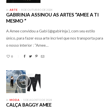
In
ARTE
8 DE OUTUBRO DE 2024
GABIRINJA ASSINOU AS ARTES “AMEE A TI
MESMO “
A Amee convidou a Gabi (@gabirinja ), com seu estilo
único, para fazer essa arte incrível que nos transporta para
o nosso interior : “Amee…
0
In
MODA
5 DE AGOSTO DE 2024
CALÇA BAGGY AMEE