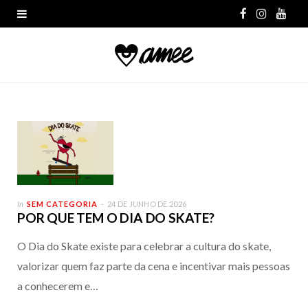
F
I
Y
a
n
o
c
s
u
e
t
T
b
a
u
o
g
b
o
r
e
In
SEM CATEGORIA
24 DE JUNHO DE 2026
k
a
POR QUE TEM O DIA DO SKATE?
m
O Dia do Skate existe para celebrar a cultura do skate,
valorizar quem faz parte da cena e incentivar mais pessoas
a conhecerem e…