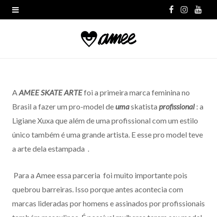
F
I
Y
a
n
o
c
s
u
e
t
T
b
a
u
A
AMEE SKATE ARTE
foi a primeira marca feminina no
Brasil a fazer um pro-model de
uma
skatista
profissional
: a
o
g
b
Ligiane Xuxa que além de uma profissional com um estilo
o
r
e
único também é uma grande artista. E esse pro model teve
k
a
a arte dela estampada .
m
Para a Amee essa parceria foi muito importante pois
quebrou barreiras. Isso porque antes acontecia com
marcas lideradas por homens e assinados por profissionais