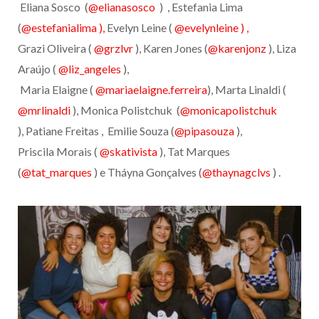
Eliana Sosco (
@elianasosco
) , Estefania Lima
(
@estefanialima ),
Evelyn Leine (
@evelynleine ) ,
Grazi Oliveira (
@grzlvr
), Karen Jones (
@karenjonz
), Liza
Araújo (
@liz_angeles
),
Maria Elaigne (
@mariaelaigne.ferreira
), Marta Linaldi (
@mrlinaldi
), Monica Polistchuk (
@monicapolistchuk
), Patiane Freitas , Emilie Souza (
@pipasouza
),
Priscila Morais (
@skativista
), Tat Marques
(
@tat_marques
) e Tháyna Gonçalves (
@thaynagclvs
) .