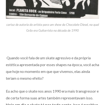
cartaz de autoria do artista para um show da Chocolate Diesel, na qual
Grão era Guitarrista na década de 1990
Quando você fala de um skate agressivo e da própria
estética apresentada por esses shapes na época, você acha
que hoje no momento em que que vivemos, elas ainda
teriam o mesmo efeito?
Eu acho que o skate nos anos 1990 era mais transgressor e
de certa forma suas artes também representavam isso.
Hoje em dia o skate tá por todo canto, isso é positivo