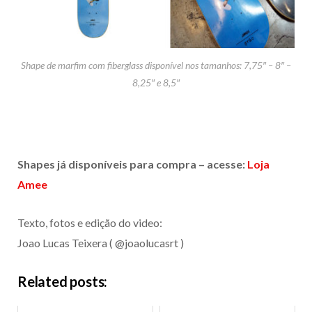
Shape de marfim com fiberglass disponível nos tamanhos: 7,75″ – 8″ –
8,25″ e 8,5″
Shapes já disponíveis para compra – acesse:
Loja
Amee
Texto, fotos e edição do video:
Joao Lucas Teixera ( @joaolucasrt )
Related posts: