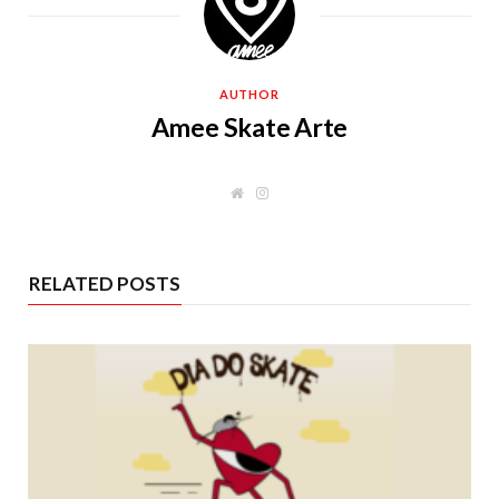
AUTHOR
Amee Skate Arte
W
I
e
n
b
s
s
t
i
a
t
g
RELATED POSTS
e
r
a
m