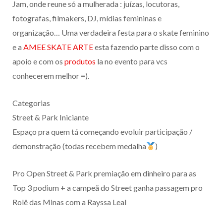
Jam, onde reune só a mulherada : juízas, locutoras,
fotografas, filmakers, DJ, mídias femininas e
organização… Uma verdadeira festa para o skate feminino
e a
AMEE SKATE ARTE
esta fazendo parte disso com o
apoio e com os
produtos
la no evento para vcs
conhecerem melhor =).
Categorias
Street & Park Iniciante
Espaço pra quem tá começando evoluir participação /
demonstração (todas recebem medalha
)
Pro Open Street & Park premiação em dinheiro para as
Top 3 podium + a campeã do Street ganha passagem pro
Rolê das Minas com a Rayssa Leal