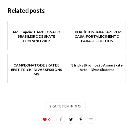
Related posts:
AMEE apoia : CAMPEONATO
EXERCÍCIOS PARA FAZER EM
BRASILEIRO DE SKATE
CASA: FORTALECIMENTO
FEMININO 2019
PARA OS JOELHOS
CAMPEONATO DE SKATE E
3 tricks | Promoção Amee Skate
BEST TRICK- DIVAS SESSIONS
Arte + Divas Skateras
MG
SKATE FEMININO
0