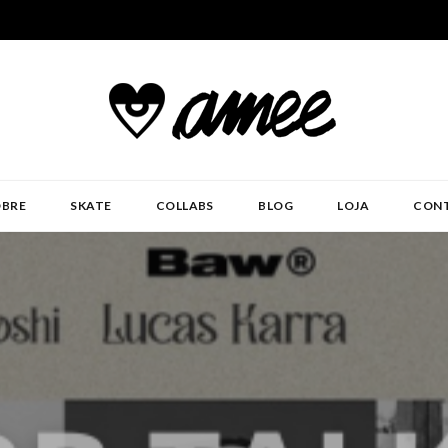
- ABRIL 26
OBRE
SKATE
COLLABS
BLOG
LOJA
CON