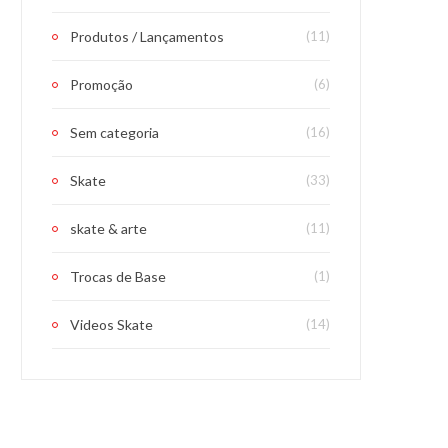
Produtos / Lançamentos
(11)
Promoção
(6)
Sem categoria
(16)
Skate
(33)
skate & arte
(11)
Trocas de Base
(1)
Videos Skate
(14)