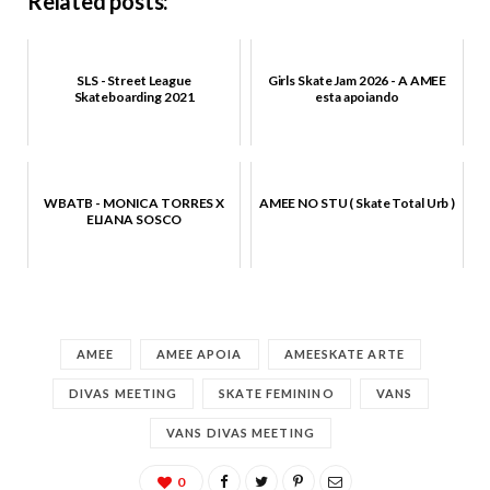
Related posts:
SLS - Street League
Girls Skate Jam 2026 - A AMEE
Skateboarding 2021
esta apoiando
WBATB - MONICA TORRES X
AMEE NO STU ( Skate Total Urb )
ELIANA SOSCO
AMEE
AMEE APOIA
AMEESKATE ARTE
DIVAS MEETING
SKATE FEMININO
VANS
VANS DIVAS MEETING
0