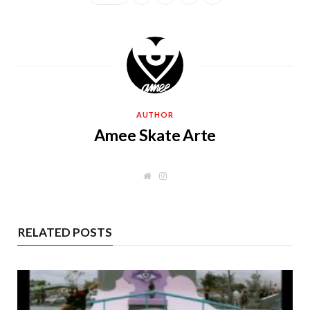
AUTHOR
Amee Skate Arte
W
I
e
n
b
s
s
t
i
a
t
g
RELATED POSTS
e
r
a
m