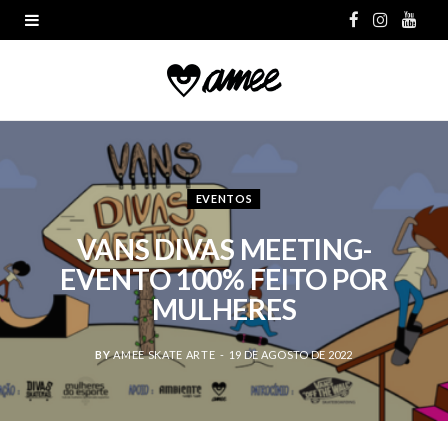
F
I
Y
a
n
o
c
s
u
e
t
T
b
a
u
EVENTOS
o
g
b
VANS DIVAS MEETING-
o
r
e
EVENTO 100% FEITO POR
k
a
MULHERES
m
BY
AMEE SKATE ARTE
19 DE AGOSTO DE 2022