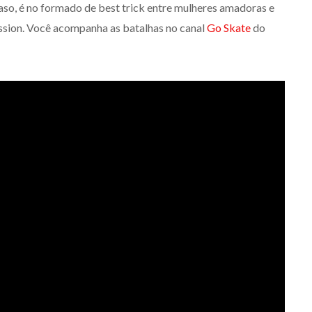
caso, é no formado de best trick entre mulheres amadoras e
ession. Você acompanha as batalhas no canal
Go Skate
do