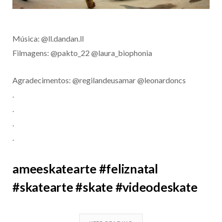
Música: @ll.dandan.ll
Filmagens: @pakto_22 @laura_biophonia
Agradecimentos: @regilandeusamar @leonardoncs
.
.
.
.
ameeskatearte #feliznatal
#skatearte #skate #videodeskate