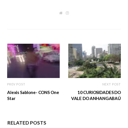
W
I
e
n
b
s
s
t
i
a
t
g
e
r
a
m
PREV POST
NEXT POST
Alexis Sablone- CONS One
10 CURIOSIDADES DO
Star
VALE DO ANHANGABAÚ
RELATED POSTS